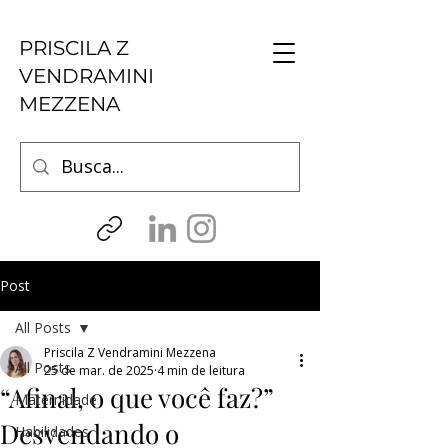
PRISCILA Z
VENDRAMINI
MEZZENA
Post
All Posts
Priscila Z Vendramini Mezzena
All Posts
25 de mar. de 2025
4 min de leitura
“Afinal, o que você faz?”
Maternidade
Desvendando o
Habilidades