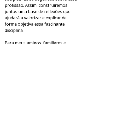
profissão. Assim, construiremos 
juntos uma base de reflexões que 
ajudará a valorizar e explicar de 
forma objetiva essa fascinante 
disciplina.
Para meus amigos, familiares e 
outros interessados ​​em saber mais 
sobre gerenciamento de projetos, 
espero que este artigo tenha 
lançado luz sobre a questão que lhe 
dá o título — e a inspiração. 😉
________________________________________
 Notas:
(1) Definição completa de projeto, do 
PMBOK® Guide – 7ª edição: 
“Temporary endeavor undertaken to 