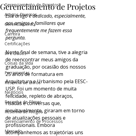
Gerenciamento de Projetos
Gerenciamento de Projetos
Artigos Diversos
Este artigo é dedicado, especialmente, 
aos amigos e familiares que 
Gerenciamento
frequentemente me fazem essa 
Carreira
pergunta.
Certificações
Neste final de semana, tive a alegria 
IA e Dados
de reencontrar meus amigos da 
Coisas da Vida
graduação, por ocasião dos nossos 
Ferramentas
25 anos de formatura em 
Arquitetura e Urbanismo pela EESC-
Resenha de Livros
USP. Foi um momento de muita 
Negócios
felicidade, repleto de abraços, 
Resenha de Filmes
risadas e conversas que, 
inevitavelmente, giraram em torno 
Resenha de Artigos
de atualizações pessoais e 
Gerenciamento de Processos
profissionais. Embora 
Mercado
acompanhemos as trajetórias uns 