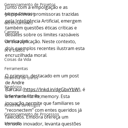
Gerenciamento de Projetos
Junto com a empolgação e as 
Artigos Diversos
perspectivas promissoras trazidas 
pela Inteligência Artificial, emergem 
Gerenciamento
também questões éticas críticas e 
Carreira
debates sobre os limites razoáveis 
Certificações
de sua aplicação. Neste contexto, 
dois exemplos recentes ilustram esta 
IA e Dados
encruzilhada moral.
Coisas da Vida
Ferramentas
O primeiro, destacado em um post 
Resenha de Livros
de 
Andre 
Negócios
Barcaui
 (
https://lnkd.in/dgGbxYbW
), é 
Resenha de Filmes
a ferramenta Re;memory. Esta 
inovação permite que familiares se 
Resenha de Artigos
"reconectem" com entes queridos já 
Gerenciamento de Processos
falecidos. Embora ofereça um 
Mercado
consolo inovador, levanta questões 