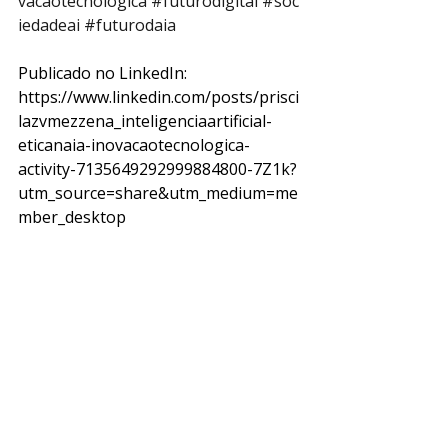
vacaotecnologica
#futurodigital
#soc
iedadeai
#futurodaia
Publicado no LinkedIn: 
https://www.linkedin.com/posts/prisci
lazvmezzena_inteligenciaartificial-
eticanaia-inovacaotecnologica-
activity-7135649292999884800-7Z1k?
utm_source=share&utm_medium=me
mber_desktop