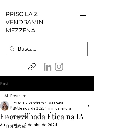
PRISCILA Z
VENDRAMINI
MEZZENA
Post
All Posts
Priscila Z Vendramini Mezzena
All Posts
21 de nov. de 2023
1 min de leitura
Encruzilhada Ética na IA
Maternidade
Atualizado:
10 de abr. de 2024
Habilidades