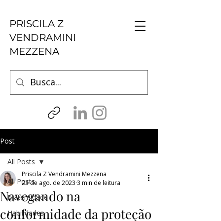
PRISCILA Z
VENDRAMINI
MEZZENA
Post
All Posts
Priscila Z Vendramini Mezzena
All Posts
23 de ago. de 2023
3 min de leitura
Navegando na
Maternidade
conformidade da proteção
Habilidades