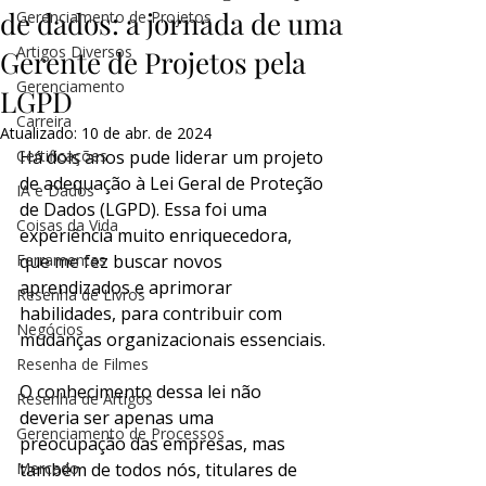
de dados: a jornada de uma
Gerenciamento de Projetos
Artigos Diversos
Gerente de Projetos pela
Gerenciamento
LGPD
Carreira
Atualizado:
10 de abr. de 2024
Certificações
Há dois anos pude liderar um projeto 
de adequação à Lei Geral de Proteção 
IA e Dados
de Dados (LGPD). Essa foi uma 
Coisas da Vida
experiência muito enriquecedora, 
Ferramentas
que me fez buscar novos 
aprendizados e aprimorar 
Resenha de Livros
habilidades, para contribuir com 
Negócios
mudanças organizacionais essenciais.
Resenha de Filmes
O conhecimento dessa lei não 
Resenha de Artigos
deveria ser apenas uma 
Gerenciamento de Processos
preocupação das empresas, mas 
Mercado
também de todos nós, titulares de 