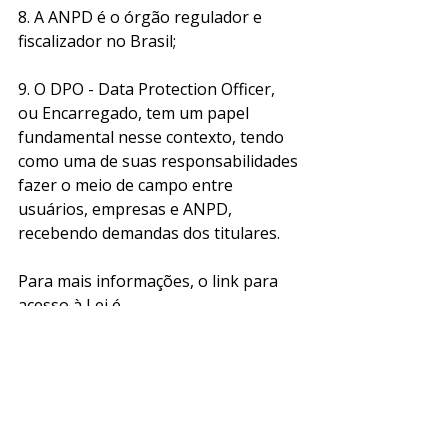
8. A ANPD é o órgão regulador e 
fiscalizador no Brasil;
9. O DPO - Data Protection Officer, 
ou Encarregado, tem um papel 
fundamental nesse contexto, tendo 
como uma de suas responsabilidades 
fazer o meio de campo entre 
usuários, empresas e ANPD, 
recebendo demandas dos titulares.
Para mais informações, o link para 
acesso à Lei é 
http://www.planalto.gov.br/ccivil_03/_
ato2015-2018/2018/lei/l13709.htm
.
O site da ANPD pode ser acessado 
em 
https://www.gov.br/anpd/pt-br