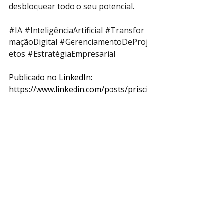
desbloquear todo o seu potencial.
#IA
#InteligênciaArtificial
#Transfor
maçãoDigital
#GerenciamentoDeProj
etos
#EstratégiaEmpresarial
Publicado no LinkedIn: 
https://www.linkedin.com/posts/prisci
lazvmezzena_leading-ai-driven-
business-transformation-activity-
7121211290840182784-3-oA?
utm_source=share&utm_medium=me
mber_desktop