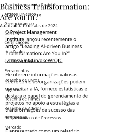
Business Transformation:
Gerenciamento de Projetos
Artigos Diversos
Are You In?”
Gerenciamento
Atualizado:
10 de abr. de 2024
O 
Project Management 
Carreira
Institute
 lançou recentemente o 
Certificações
artigo "Leading AI-driven Business 
IA e Dados
Transformation: Are You In?” 
: 
https://lnkd.in/dkeWrQfC
Coisas da Vida
Ferramentas
Ele oferece informações valiosas 
Resenha de Livros
sobre como as organizações podem 
aproveitar a IA, fornece estatísticas e 
Negócios
destaca o papel do gerenciamento de 
Resenha de Filmes
projetos no apoio a estratégias e 
Resenha de Artigos
transformações de sucesso das 
empresas.
Gerenciamento de Processos
Mercado
É apresentado como um relatório 