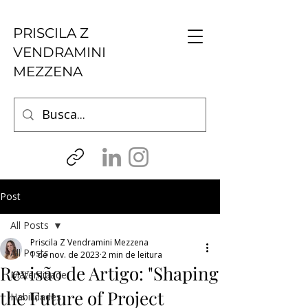
PRISCILA Z
VENDRAMINI
MEZZENA
Post
All Posts
Priscila Z Vendramini Mezzena
All Posts
1 de nov. de 2023
2 min de leitura
Revisão de Artigo: "Shaping
Maternidade
the Future of Project
Habilidades