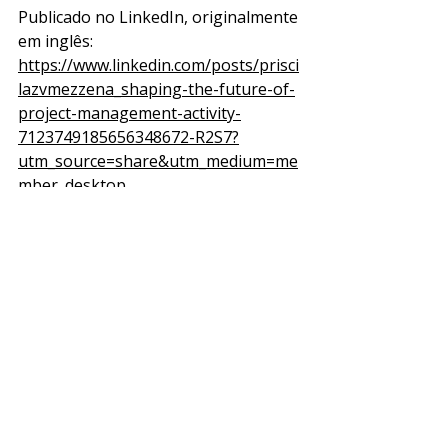
Publicado no LinkedIn, originalmente 
em inglês: 
https://www.linkedin.com/posts/prisci
lazvmezzena_shaping-the-future-of-
project-management-activity-
7123749185656348672-R2S7?
utm_source=share&utm_medium=me
mber_desktop
Resenha de Artigos