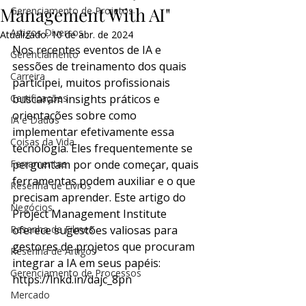
Management With AI"
Gerenciamento de Projetos
Artigos Diversos
Atualizado:
10 de abr. de 2024
Nos recentes eventos de IA e 
Gerenciamento
sessões de treinamento dos quais 
Carreira
participei, muitos profissionais 
Certificações
buscaram insights práticos e 
orientações sobre como 
IA e Dados
implementar efetivamente essa 
Coisas da Vida
tecnologia. Eles frequentemente se 
Ferramentas
perguntam por onde começar, quais 
ferramentas podem auxiliar e o que 
Resenha de Livros
precisam aprender. Este artigo do 
Negócios
Project Management Institute 
Resenha de Filmes
oferece sugestões valiosas para 
gestores de projetos que procuram 
Resenha de Artigos
integrar a IA em seus papéis: 
Gerenciamento de Processos
https://lnkd.in/dajc_8pn
Mercado