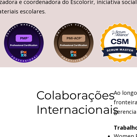
izadora e coordenadora do Escolorir, iniciativa soci
teriais escolares.
Colaborações
Ao longo
fronteir
Internacionais
gerencia
Trabalh
Women Po