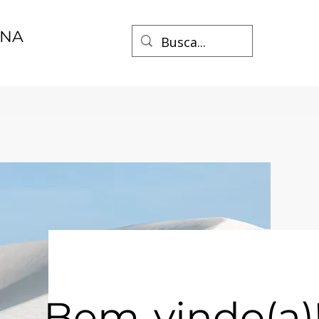
ENA
Bem-vindo(a)