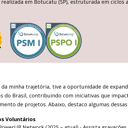
al realizada em Botucatu (SP), estruturada em ciclos
 da minha trajetória, tive a oportunidade de expan
as do Brasil, contribuindo com iniciativas que imp
mento de projetos. Abaixo, destaco algumas dessas
os Voluntários
werUP Network (2025 – atual) - A
ssista gravações