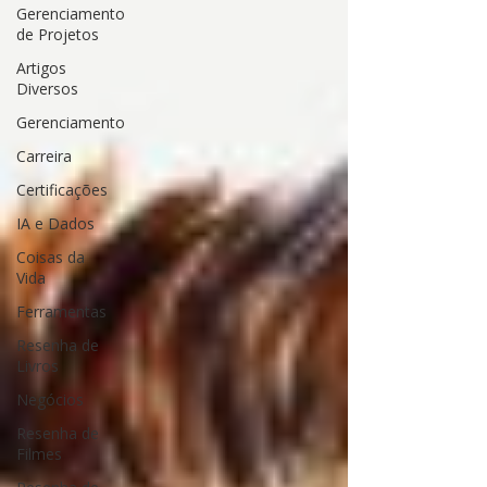
Gerenciamento
de Projetos
Artigos
Diversos
Gerenciamento
Carreira
Certificações
IA e Dados
Coisas da
Vida
Ferramentas
Resenha de
Livros
Negócios
Resenha de
Filmes