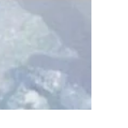
aventureira e grande incentivadora — para
integrar um sexteto feminino em uma prova de
corrida na natureza: a GBC Trail Run.
Inicialmente, ponderei se essa seria uma prova
alinhada aos meus objetivos e aos treinos que
tenho realizado para evoluir na corrida.
Rapidamente, porém, fui convencida de que
seria uma experiência leve, divertida e sem
cobran