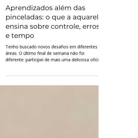
Habilidades
Aprendizados além das
pinceladas: o que a aquarela
ensina sobre controle, erros
e tempo
Tenho buscado novos desafios em diferentes
áreas. O último final de semana não foi
diferente: participei de mais uma deliciosa oficina
de aquarela. Gostei muito da primeira
experiência, há alguns meses, e por isso me
inscrevi nesta segunda oficina. Meu intuito
principal era acompanhar minha filha,
apresentando-a a essa técnica de pintura tão
delicada e maravilhosa. Ressalte-se que ela tem
a veia artística muito mais aflorada do que a
minha. Para minha surpresa, essa nova expe