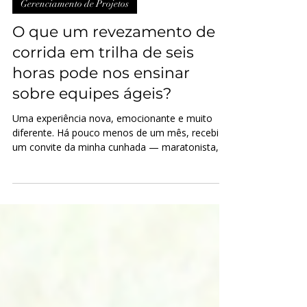
13 de jul.
3 min de leitura
Gerenciamento de Projetos
O que um revezamento de
corrida em trilha de seis
horas pode nos ensinar
sobre equipes ágeis?
Uma experiência nova, emocionante e muito
diferente. Há pouco menos de um mês, recebi
um convite da minha cunhada — maratonista,
aventureira e grande incentivadora — para
integrar um sexteto feminino em uma prova de
corrida na natureza: a GBC Trail Run.
Inicialmente, ponderei se essa seria uma prova
alinhada aos meus objetivos e aos treinos que
tenho realizado para evoluir na corrida.
Rapidamente, porém, fui convencida de que
seria uma experiência leve, divertida e sem