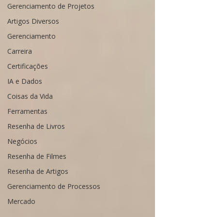
Gerenciamento de Projetos
Artigos Diversos
Gerenciamento
Carreira
Certificações
IA e Dados
Coisas da Vida
Ferramentas
Resenha de Livros
Negócios
Resenha de Filmes
Resenha de Artigos
Gerenciamento de Processos
Mercado