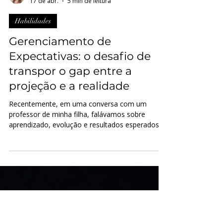
Priscila Z Vendramini Mezzena
17 de abr.
5 min de leitura
Habilidades
Gerenciamento de
Expectativas: o desafio de
transpor o gap entre a
projeção e a realidade
Recentemente, em uma conversa com um
professor de minha filha, falávamos sobre
aprendizado, evolução e resultados esperados.
Entre constatações sobre conquistas, avanços e
projeções de desenvolvimento, deparamo-nos
com um ponto-chave que deslocou o foco da
conversa — da evolução dela para nós, como
pais, líderes e professores: o gerenciamento de