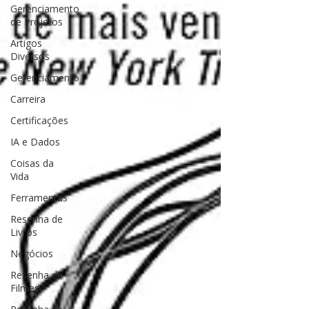
Gerenciamento
de Projetos
Artigos
Diversos
Gerenciamento
Carreira
Certificações
IA e Dados
Coisas da
Vida
Ferramentas
Resenha de
Livros
Negócios
Resenha de
Filmes