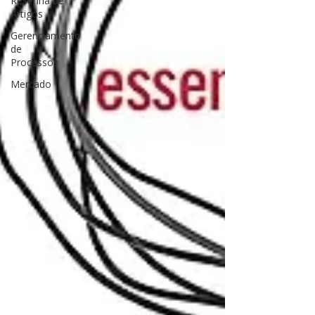
Resenha de
Artigos
Gerenciamento
de
Processos
Mercado