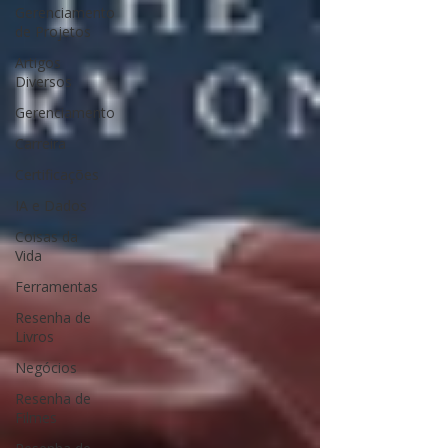
Gerenciamento
de Projetos
Artigos
Diversos
Gerenciamento
Carreira
Certificações
IA e Dados
Coisas da
Vida
Ferramentas
Resenha de
Livros
Negócios
Resenha de
Filmes