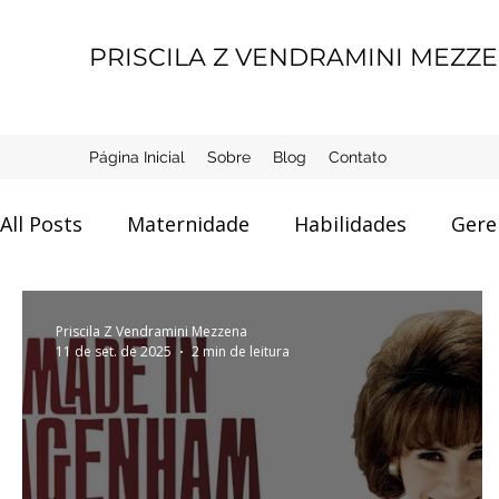
PRISCILA Z VENDRAMINI MEZZ
Página Inicial
Sobre
Blog
Contato
All Posts
Maternidade
Habilidades
Gere
IA e Dados
Coisas da Vida
Ferramentas
Priscila Z Vendramini Mezzena
11 de set. de 2025
2 min de leitura
Gerenciamento de Processos
Mercado