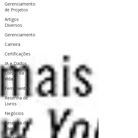
Gerenciamento
de Projetos
Artigos
Diversos
Gerenciamento
Carreira
Certificações
IA e Dados
Coisas da
Vida
Ferramentas
Resenha de
Livros
Negócios
Resenha de
Filmes