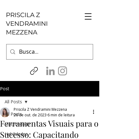
PRISCILA Z
VENDRAMINI
MEZZENA
Post
All Posts
Priscila Z Vendramini Mezzena
All Posts
26 de out. de 2023
6 min de leitura
Ferramentas Visuais para o
Maternidade
Sucesso: Capacitando
Habilidades