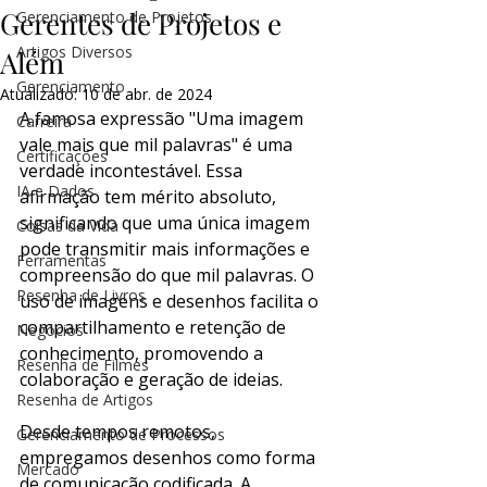
Gerentes de Projetos e
Gerenciamento de Projetos
Artigos Diversos
Além
Gerenciamento
Atualizado:
10 de abr. de 2024
A famosa expressão "Uma imagem 
Carreira
vale mais que mil palavras" é uma 
Certificações
verdade incontestável. Essa 
IA e Dados
afirmação tem mérito absoluto, 
significando que uma única imagem 
Coisas da Vida
pode transmitir mais informações e 
Ferramentas
compreensão do que mil palavras. O 
Resenha de Livros
uso de imagens e desenhos facilita o 
compartilhamento e retenção de 
Negócios
conhecimento, promovendo a 
Resenha de Filmes
colaboração e geração de ideias.
Resenha de Artigos
Desde tempos remotos, 
Gerenciamento de Processos
empregamos desenhos como forma 
Mercado
de comunicação codificada. A 