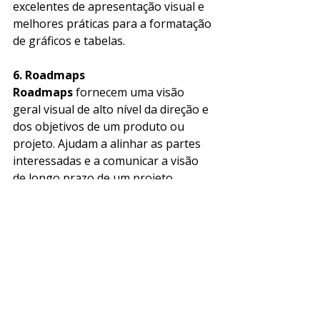
excelentes de apresentação visual e 
melhores práticas para a formatação 
de gráficos e tabelas.
6. Roadmaps
Roadmaps
 fornecem uma visão 
geral visual de alto nível da direção e 
dos objetivos de um produto ou 
projeto. Ajudam a alinhar as partes 
interessadas e a comunicar a visão 
de longo prazo de um projeto. 
7. Ferramentas de Design de 
Experiência do Usuário (UX)
Ferramentas como 
Mapas de 
Experiência
 e 
Storyboards
 podem 
ser exploradas no caminho de 
aprendizado do LinkedIn 
"
Explorando uma Carreira em 