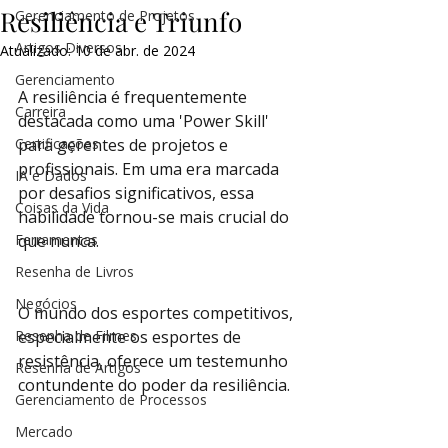
Resiliência e Triunfo
Gerenciamento de Projetos
Artigos Diversos
Atualizado:
10 de abr. de 2024
Gerenciamento
A resiliência é frequentemente 
Carreira
destacada como uma 'Power Skill' 
Certificações
para gerentes de projetos e 
profissionais. Em uma era marcada 
IA e Dados
por desafios significativos, essa 
Coisas da Vida
habilidade tornou-se mais crucial do 
Ferramentas
que nunca.
Resenha de Livros
Negócios
O mundo dos esportes competitivos, 
Resenha de Filmes
especialmente os esportes de 
resistência, oferece um testemunho 
Resenha de Artigos
contundente do poder da resiliência.
Gerenciamento de Processos
Mercado