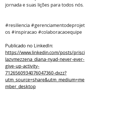
jornada e suas lições para todos nós.
#resiliencia
#gerenciamentodeprojet
os
#inspiracao
#colaboracaoequipe
Publicado no LinkedIn: 
https://www.linkedin.com/posts/prisci
lazvmezzena_diana-nyad-never-ever-
give-up-activity-
7126560934076047360-dxzz?
utm_source=share&utm_medium=me
mber_desktop