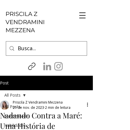
PRISCILA Z
VENDRAMINI
MEZZENA
Post
All Posts
Priscila Z Vendramini Mezzena
All Posts
21 de nov. de 2023
2 min de leitura
Nadando Contra a Maré:
Maternidade
Uma História de
Habilidades