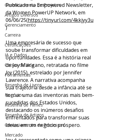
Publicado na Empowered Newsletter, 
Gerenciamento de Projetos
da Women PowerUP Network, em 
Artigos Diversos
06/06/25(
https://tinyurl.com/4kkjyy3u
Gerenciamento
)
Carreira
Uma empresária de sucesso que 
Certificações
soube transformar dificuldades em 
IA e Dados
oportunidades. Essa é a história real 
de Joy Mangano, retratada no filme 
Coisas da Vida
Joy
 (2015), estrelado por Jennifer 
Ferramentas
Lawrence. A narrativa acompanha 
Resenha de Livros
sua trajetória desde a infância até se 
tornar uma das inventoras mais bem-
Negócios
sucedidas dos Estados Unidos, 
Resenha de Filmes
destacando os inúmeros desafios 
Resenha de Artigos
enfrentados para transformar suas 
ideias em um negócio próspero.
Gerenciamento de Processos
Mercado