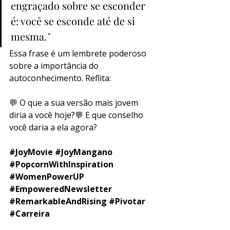
engraçado sobre se esconder 
é: você se esconde até de si 
mesma.
"
Essa frase é um lembrete poderoso 
sobre a importância do 
autoconhecimento. Reflita:
💬 O que a sua versão mais jovem 
diria a você hoje?💬 E que conselho 
você daria a ela agora?
#JoyMovie
#JoyMangano
#PopcornWithInspiration
#WomenPowerUP
#EmpoweredNewsletter
#RemarkableAndRising
#Pivotar
#Carreira