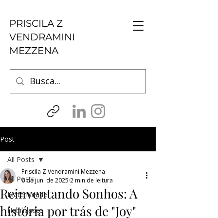
PRISCILA Z
VENDRAMINI
MEZZENA
Post
All Posts
Priscila Z Vendramini Mezzena
All Posts
6 de jun. de 2025
2 min de leitura
Reinventando Sonhos: A
Maternidade
história por trás de "Joy"
Habilidades